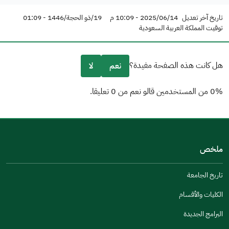
تاريخ آخر تعديل
2025/06/14 - 10:09 م
19/ذو الحجة/1446 - 01:09
توقيت المملكة العربية السعودية
هل كانت هذه الصفحة مفيدة؟
نعم
لا
0% من المستخدمين قالو نعم من 0 تعليقا.
من فضلك أخبرنا بالسبب
(يمكنك اختيار خيارات متعددة)
ملخص
مكتوبة بشكل جيد
الإجابات كانت مرتبطة
تاريخ الجامعة
تصميمه يجعله سهل القراءة
الكليات والأقسام
أخرى
البرامج الجديدة
كانت مفيدة