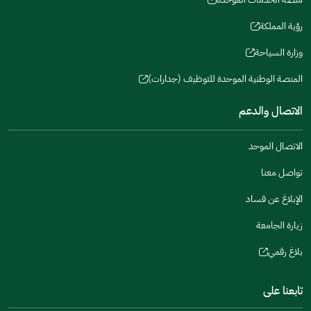
new
(opens
a
window)
in
رؤية المملكة
new
(opens
a
window)
in
وزارة السياحة
new
(opens
a
window)
in
المنصة الوطنية الموحدة للتوظيف (جدارات)
new
(opens
a
window)
in
الاتصال والدعم
new
a
window)
new
الاتصال الموحد
window)
تواصل معنا
الإبلاغ عن فساد
زيارة الجامعة
بلاغ رقمي
(opens
in
تابعنا على
a
new