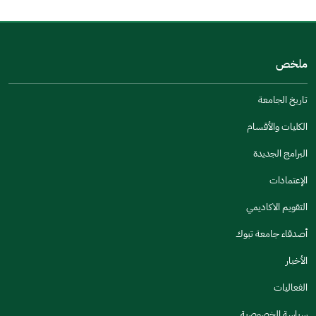
من فضلك أخبرنا بالسبب
(يمكنك اختيار خيارات متعددة)
ملخص
مكتوبة بشكل جيد
الإجابات كانت مرتبطة
تاريخ الجامعة
تصميمه يجعله سهل القراءة
الكليات والأقسام
أخرى
البرامج الجديدة
كانت مفيدة
الإعتمادات
جنس
التقويم الاكاديمي
ذكر
انثى
أصدقاء جامعة تبوك
الأخبار
الفعاليات
اخبرنا عن تجربتك في هذه الخدمة
سياسة الخصوصية