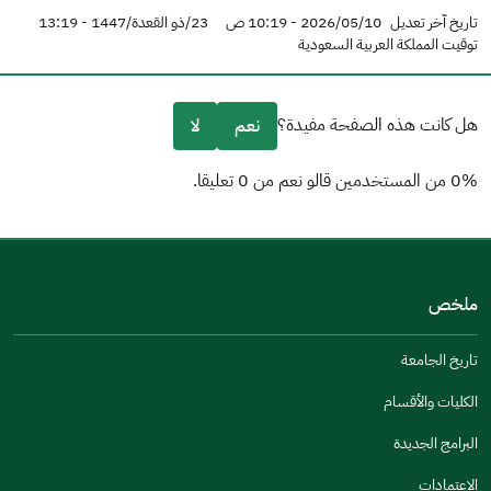
تاريخ آخر تعديل
2026/05/10 - 10:19 ص
23/ذو القعدة/1447 - 13:19
توقيت المملكة العربية السعودية
هل كانت هذه الصفحة مفيدة؟
نعم
لا
0% من المستخدمين قالو نعم من 0 تعليقا.
من فضلك أخبرنا بالسبب
(يمكنك اختيار خيارات متعددة)
ملخص
مكتوبة بشكل جيد
الإجابات كانت مرتبطة
تاريخ الجامعة
تصميمه يجعله سهل القراءة
الكليات والأقسام
أخرى
البرامج الجديدة
كانت مفيدة
الإعتمادات