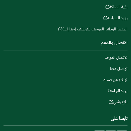
a
window)
in
رؤية المملكة
new
(opens
a
window)
in
وزارة السياحة
new
(opens
a
window)
in
المنصة الوطنية الموحدة للتوظيف (جدارات)
new
(opens
a
window)
in
الاتصال والدعم
new
a
window)
new
الاتصال الموحد
window)
تواصل معنا
الإبلاغ عن فساد
زيارة الجامعة
بلاغ رقمي
(opens
in
تابعنا على
a
new