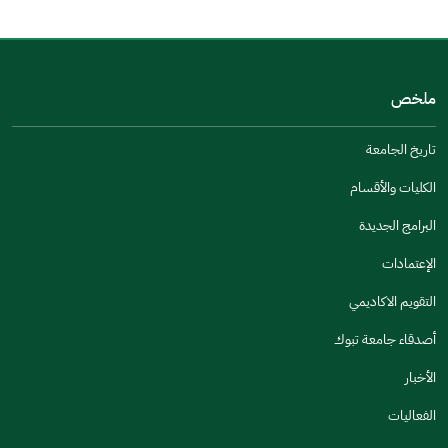
من فضلك أخبرنا بالسبب
(يمكنك اختيار خيارات متعددة)
ملخص
مكتوبة بشكل جيد
الإجابات كانت مرتبطة
تاريخ الجامعة
تصميمه يجعله سهل القراءة
الكليات والأقسام
أخرى
البرامج الجديدة
كانت مفيدة
الإعتمادات
جنس
التقويم الاكاديمي
ذكر
انثى
أصدقاء جامعة تبوك
الأخبار
الفعاليات
اخبرنا عن تجربتك في هذه الخدمة