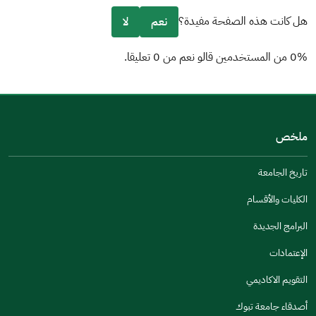
هل كانت هذه الصفحة مفيدة؟
نعم
لا
0% من المستخدمين قالو نعم من 0 تعليقا.
من فضلك أخبرنا بالسبب
(يمكنك اختيار خيارات متعددة)
ملخص
مكتوبة بشكل جيد
الإجابات كانت مرتبطة
تاريخ الجامعة
تصميمه يجعله سهل القراءة
الكليات والأقسام
أخرى
البرامج الجديدة
كانت مفيدة
الإعتمادات
جنس
التقويم الاكاديمي
ذكر
انثى
أصدقاء جامعة تبوك