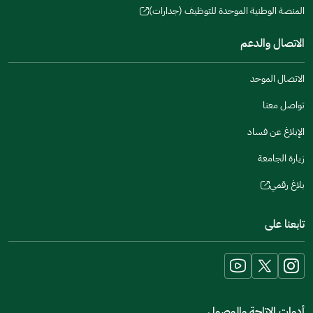
window)
in
المنصة الوطنية الموحدة للتوظيف (جدارات)
new
(opens
a
window)
in
الاتصال والدعم
new
a
window)
new
الاتصال الموحد
window)
تواصل معنا
الإبلاغ عن فساد
زيارة الجامعة
بلاغ رقمي
(opens
in
تابعنا على
a
new
window)
أدوات الاتاحة والوصول