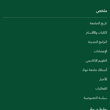
من فضلك أخبرنا بالسبب
(يمكنك اختيار خيارات متعددة)
ملخص
مكتوبة بشكل جيد
الإجابات كانت مرتبطة
تاريخ الجامعة
تصميمه يجعله سهل القراءة
الكليات والأقسام
أخرى
البرامج الجديدة
كانت مفيدة
الإعتمادات
جنس
التقويم الاكاديمي
ذكر
انثى
أصدقاء جامعة تبوك
الأخبار
الفعاليات
اخبرنا عن تجربتك في هذه الخدمة
سياسة الخصوصية
روابط مهمة