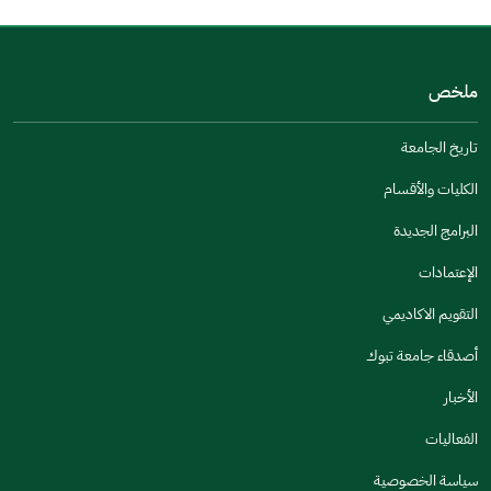
من فضلك أخبرنا بالسبب
(يمكنك اختيار خيارات متعددة)
ملخص
مكتوبة بشكل جيد
الإجابات كانت مرتبطة
تاريخ الجامعة
تصميمه يجعله سهل القراءة
الكليات والأقسام
أخرى
البرامج الجديدة
كانت مفيدة
الإعتمادات
جنس
التقويم الاكاديمي
ذكر
انثى
أصدقاء جامعة تبوك
الأخبار
الفعاليات
اخبرنا عن تجربتك في هذه الخدمة
سياسة الخصوصية