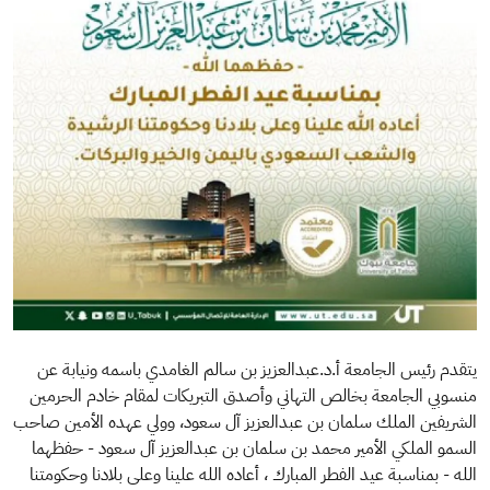
يتقدم رئيس ⁧‫الجامعة‬⁩ أ.د.عبدالعزيز بن سالم الغامدي باسمه ونيابة عن
منسوبي الجامعة بخالص التهاني وأصدق التبريكات لمقام ⁧‫خادم الحرمين
الشريفين‬⁩ الملك سلمان بن عبدالعزيز آل سعود، ⁧‫وولي عهده الأمين‬⁩ صاحب
السمو الملكي الأمير محمد بن سلمان بن عبدالعزيز آل سعود - حفظهما
الله - بمناسبة ⁧‫عيد الفطر المبارك‬⁩ ، أعاده الله علينا وعلى بلادنا وحكومتنا