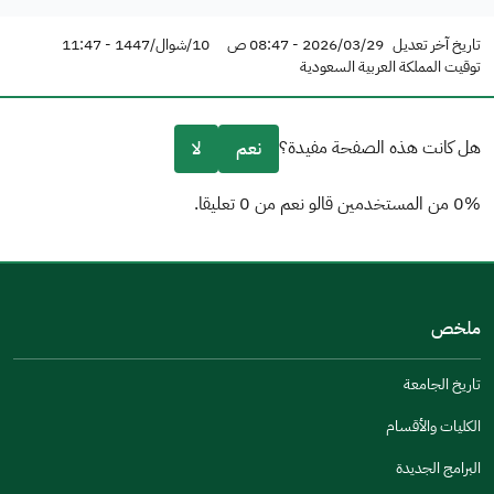
تاريخ آخر تعديل
2026/03/29 - 08:47 ص
10/شوال/1447 - 11:47
توقيت المملكة العربية السعودية
هل كانت هذه الصفحة مفيدة؟
نعم
لا
0% من المستخدمين قالو نعم من 0 تعليقا.
من فضلك أخبرنا بالسبب
(يمكنك اختيار خيارات متعددة)
ملخص
مكتوبة بشكل جيد
الإجابات كانت مرتبطة
تاريخ الجامعة
تصميمه يجعله سهل القراءة
الكليات والأقسام
أخرى
البرامج الجديدة