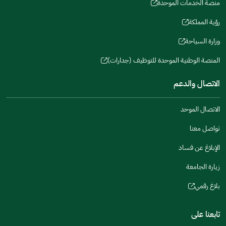
in
منصة الخدمات الموحدة
new
(opens
a
window)
in
رؤية المملكة
new
(opens
a
window)
in
وزارة السياحة
new
(opens
a
window)
in
المنصة الوطنية الموحدة للتوظيف (جدارات)
new
(opens
a
window)
in
الاتصال والدعم
new
a
window)
new
الاتصال الموحد
window)
تواصل معنا
الإبلاغ عن فساد
زيارة الجامعة
بلاغ رقمي
(opens
in
تابعنا على
a