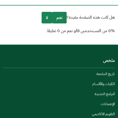
هل كانت هذه الصفحة مفيدة؟
نعم
لا
0% من المستخدمين قالو نعم من 0 تعليقا.
من فضلك أخبرنا بالسبب
(يمكنك اختيار خيارات متعددة)
ملخص
مكتوبة بشكل جيد
الإجابات كانت مرتبطة
تاريخ الجامعة
تصميمه يجعله سهل القراءة
الكليات والأقسام
أخرى
البرامج الجديدة
كانت مفيدة
الإعتمادات
جنس
التقويم الاكاديمي