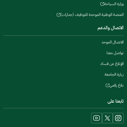
window)
in
وزارة السياحة
new
(opens
a
window)
in
المنصة الوطنية الموحدة للتوظيف (جدارات)
new
(opens
a
window)
in
الاتصال والدعم
new
a
window)
new
الاتصال الموحد
window)
تواصل معنا
الإبلاغ عن فساد
زيارة الجامعة
بلاغ رقمي
(opens
in
تابعنا على
a
new
window)