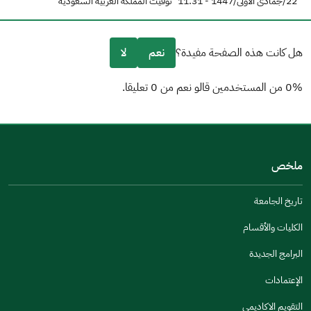
22/جمادى الأولى/1447 - 11:31
توقيت المملكة العربية السعودية
هل كانت هذه الصفحة مفيدة؟
نعم
لا
0% من المستخدمين قالو نعم من 0 تعليقا.
من فضلك أخبرنا بالسبب
(يمكنك اختيار خيارات متعددة)
ملخص
مكتوبة بشكل جيد
الإجابات كانت مرتبطة
تاريخ الجامعة
تصميمه يجعله سهل القراءة
الكليات والأقسام
أخرى
البرامج الجديدة
كانت مفيدة
الإعتمادات
جنس
التقويم الاكاديمي