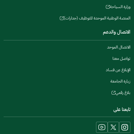
a
window)
in
وزارة السياحة
new
(opens
a
window)
in
المنصة الوطنية الموحدة للتوظيف (جدارات)
new
(opens
a
window)
in
الاتصال والدعم
new
a
window)
new
الاتصال الموحد
window)
تواصل معنا
الإبلاغ عن فساد
زيارة الجامعة
بلاغ رقمي
(opens
in
تابعنا على
a
new
window)