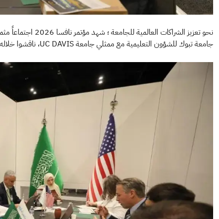
نحو تعزيز الشراكات‬‫‬‬
جامعة تبوك للشؤون التعليمية مع ممثلي جامعة UC DAVIS، ناقشوا خلاله آفاق التعاون في مجالات ⁧‫البحث العلمي‬⁩ والتطوير الأكاديمي المشترك.
الصورة