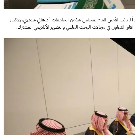
 العالمية للجامعة⁩ ؛ شهد مؤتمر ⁧نافسا 2026⁩ اجتماعاً مثمراً لـ نائب الأمين العام لمجلس شؤون الجامعات⁩ أ.د.هاني شودري، ووكيل
ال