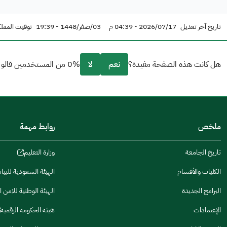
تاريخ آخر تعديل
2026/07/17 - 04:39 م
03/صفر/1448 - 19:39
توقيت المملك
هل كانت هذه الصفحة مفيدة؟
نعم
لا
0% من المستخدمين قالو نعم من 0 تعليقا.
من فضلك أخبرنا بالسبب
(يمكنك اختيار خيارات متعددة)
ملخص
روابط مهمة
مكتوبة بشكل جيد
الإجابات كانت مرتبطة
تاريخ الجامعة
وزارة التعليم
(opens
in
تصميمه يجعله سهل القراءة
الكليات والأقسام
الهيئة السعودية للبيا
(opens
a
in
البرامج الجديدة
الهيئة الوطنية للامن ا
أخرى
new
(opens
a
window)
in
الإعتمادات
هيئة الحكومة الرقمية
كانت مفيدة
new
(opens
a
window)