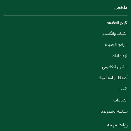
ملخص
مكتوبة بشكل جيد
الإجابات كانت مرتبطة
تاريخ الجامعة
تصميمه يجعله سهل القراءة
الكليات والأقسام
أخرى
البرامج الجديدة
كانت مفيدة
الإعتمادات
جنس
التقويم الاكاديمي
ذكر
انثى
أصدقاء جامعة تبوك
الأخبار
الفعاليات
اخبرنا عن تجربتك في هذه الخدمة
سياسة الخصوصية
روابط مهمة