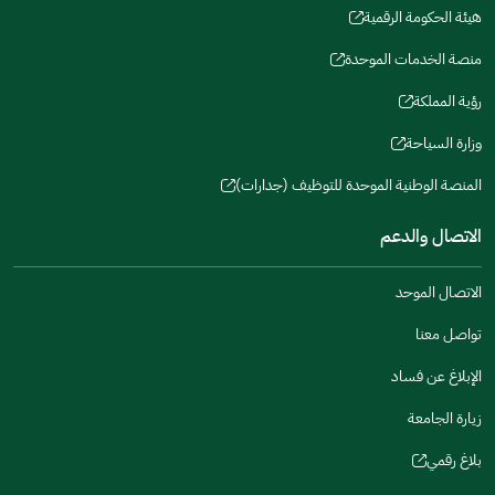
window)
window)
window)
in
هيئة الحكومة الرقمية
new
(opens
a
window)
in
منصة الخدمات الموحدة
new
(opens
a
window)
in
رؤية المملكة
new
(opens
a
window)
in
وزارة السياحة
new
(opens
a
window)
in
المنصة الوطنية الموحدة للتوظيف (جدارات)
new
(opens
a
window)
in
الاتصال والدعم
new
a
window)
new
الاتصال الموحد
window)
تواصل معنا
الإبلاغ عن فساد
زيارة الجامعة
بلاغ رقمي
(opens