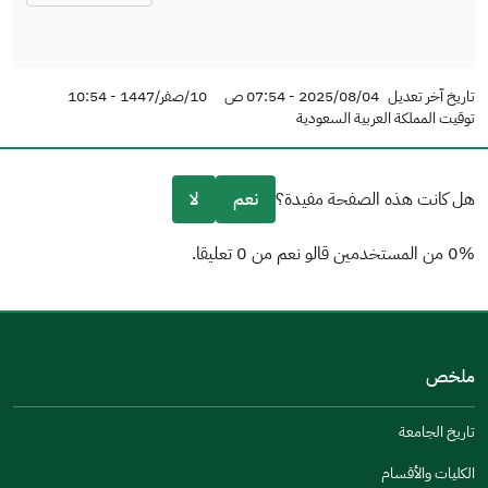
تاريخ آخر تعديل
2025/08/04 - 07:54 ص
10/صفر/1447 - 10:54
توقيت المملكة العربية السعودية
هل كانت هذه الصفحة مفيدة؟
نعم
لا
0% من المستخدمين قالو نعم من 0 تعليقا.
من فضلك أخبرنا بالسبب
(يمكنك اختيار خيارات متعددة)
ملخص
مكتوبة بشكل جيد
الإجابات كانت مرتبطة
تاريخ الجامعة
تصميمه يجعله سهل القراءة
الكليات والأقسام