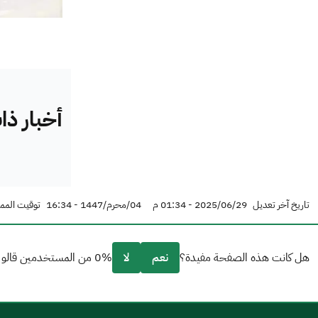
أخبار ذ
تاريخ آخر تعديل
2025/06/29 - 01:34 م
04/محرم/1447 - 16:34
توقيت الممل
هل كانت هذه الصفحة مفيدة؟
نعم
لا
0% من المستخدمين قالو نعم من 0 تعليقا.
من فضلك أخبرنا بالسبب
(يمكنك اختيار خيارات متعددة)