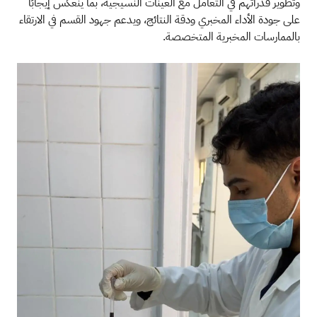
وتطوير قدراتهم في التعامل مع العينات النسيجية، بما ينعكس إيجابًا
على جودة الأداء المخبري ودقة النتائج، ويدعم جهود القسم في الارتقاء
بالممارسات المخبرية المتخصصة.
الصورة
الصو