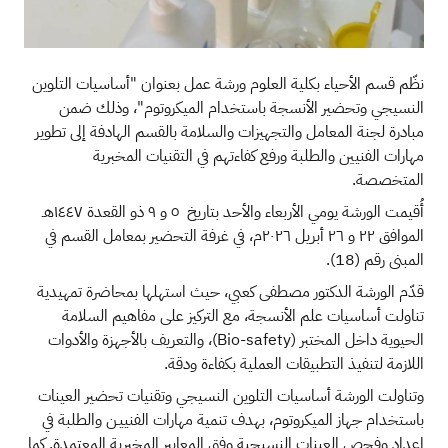
نظّم قسم الأحياء بكلية العلوم ورشة عمل بعنوان "أساسيات التلوين
النسيجي وتحضير الأنسجة باستخدام الميكروتوم"، وذلك ضمن
مبادرة لجنة المعامل والتجهيزات والسلامة بالقسم الهادفة إلى تطوير
مهارات الفنيين والطلبة ورفع كفاءتهم في التقنيات المخبرية
المتخصصة.
أُقيمت الورشة يومي الأربعاء والأحد بتاريخ ٥ و ٩ ذو القعدة ١٤٤٧هـ
الموافق ٢٢ و ٢٦ أبريل ٢٠٢٦م، في غرفة التحضير بمعامل القسم في
المبنى رقم (18).
قدّم الورشة الدكتور مصطفى كعبي، حيث استهلها بمحاضرة تمهيدية
تناولت أساسيات علم الأنسجة، مع التركيز على مفاهيم السلامة
الحيوية داخل المختبر (Bio-safety)، والتعريف بالأجهزة والأدوات
اللازمة لتنفيذ التطبيقات العملية بكفاءة ودقة.
وتناولت الورشة أساسيات التلوين النسيجي وتقنيات تحضير العينات
باستخدام جهاز الميكروتوم، بهدف تنمية مهارات الفنييـن والطلبة في
إعداد وفحص العينات النسيجية وفق المعايير المخبرية المعتمدة. كما