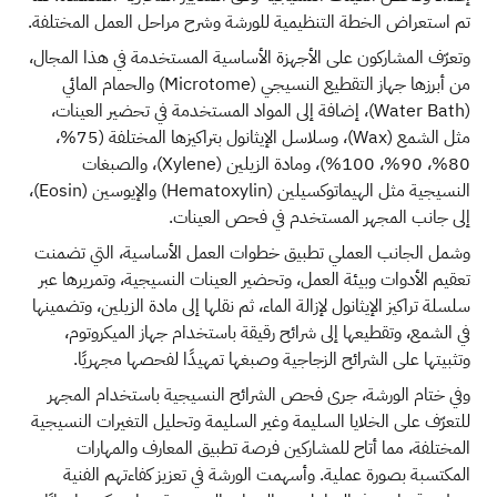
تم استعراض الخطة التنظيمية للورشة وشرح مراحل العمل المختلفة.
وتعرّف المشاركون على الأجهزة الأساسية المستخدمة في هذا المجال،
من أبرزها جهاز التقطيع النسيجي (Microtome) والحمام المائي
(Water Bath)، إضافة إلى المواد المستخدمة في تحضير العينات،
مثل الشمع (Wax)، وسلاسل الإيثانول بتراكيزها المختلفة (75%،
80%، 90%، 100%)، ومادة الزيلين (Xylene)، والصبغات
النسيجية مثل الهيماتوكسيلين (Hematoxylin) والإيوسين (Eosin)،
إلى جانب المجهر المستخدم في فحص العينات.
وشمل الجانب العملي تطبيق خطوات العمل الأساسية، التي تضمنت
تعقيم الأدوات وبيئة العمل، وتحضير العينات النسيجية، وتمريرها عبر
سلسلة تراكيز الإيثانول لإزالة الماء، ثم نقلها إلى مادة الزيلين، وتضمينها
في الشمع، وتقطيعها إلى شرائح رقيقة باستخدام جهاز الميكروتوم،
وتثبيتها على الشرائح الزجاجية وصبغها تمهيدًا لفحصها مجهريًا.
وفي ختام الورشة، جرى فحص الشرائح النسيجية باستخدام المجهر
للتعرّف على الخلايا السليمة وغير السليمة وتحليل التغيرات النسيجية
المختلفة، مما أتاح للمشاركين فرصة تطبيق المعارف والمهارات
المكتسبة بصورة عملية. وأسهمت الورشة في تعزيز كفاءتهم الفنية