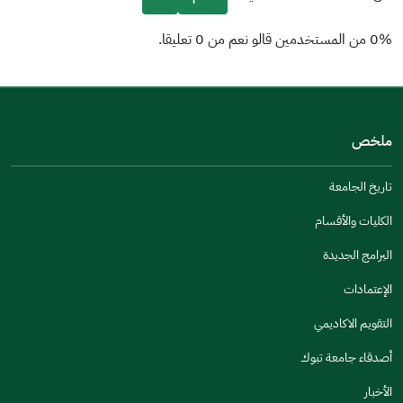
0% من المستخدمين قالو نعم من 0 تعليقا.
من فضلك أخبرنا بالسبب
(يمكنك اختيار خيارات متعددة)
ملخص
مكتوبة بشكل جيد
الإجابات كانت مرتبطة
تاريخ الجامعة
تصميمه يجعله سهل القراءة
الكليات والأقسام
أخرى
البرامج الجديدة
كانت مفيدة
الإعتمادات
جنس
التقويم الاكاديمي
ذكر
انثى
أصدقاء جامعة تبوك
الأخبار