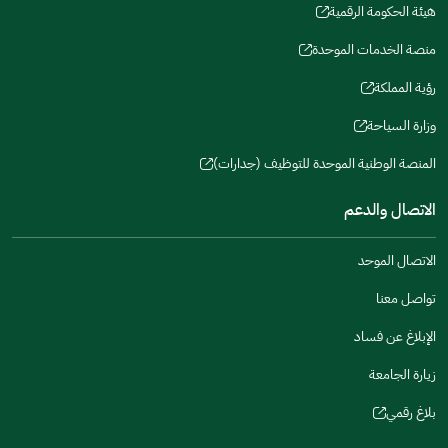
window)
window)
window)
in
هيئة الحكومة الرقمية
new
(opens
a
window)
in
منصة الخدمات الموحدة
new
(opens
a
window)
in
رؤية المملكة
new
(opens
a
window)
in
وزارة السياحة
new
(opens
a
window)
in
المنصة الوطنية الموحدة للتوظيف (جدارات)
new
(opens
a
window)
in
الاتصال والدعم
new
a
window)
new
الاتصال الموحد
window)
تواصل معنا
الإبلاغ عن فساد
زيارة الجامعة
بلاغ رقمي
(opens