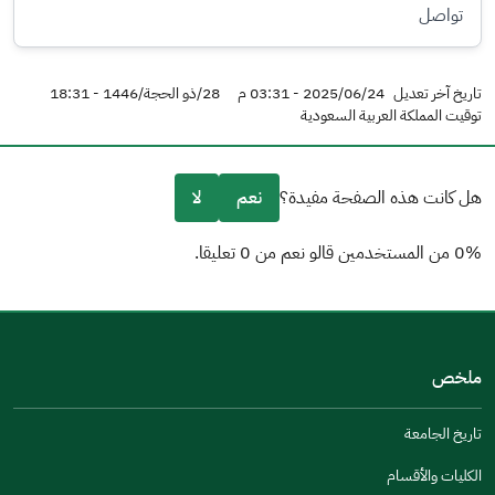
تواصل
تاريخ آخر تعديل
2025/06/24 - 03:31 م
28/ذو الحجة/1446 - 18:31
توقيت المملكة العربية السعودية
هل كانت هذه الصفحة مفيدة؟
نعم
لا
0% من المستخدمين قالو نعم من 0 تعليقا.
من فضلك أخبرنا بالسبب
(يمكنك اختيار خيارات متعددة)
ملخص
مكتوبة بشكل جيد
الإجابات كانت مرتبطة
تاريخ الجامعة
تصميمه يجعله سهل القراءة
الكليات والأقسام