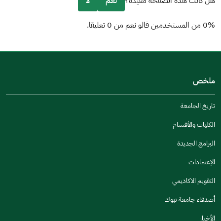
هل كانت هذه الصفحة مفيدة؟
نعم
لا
0% من المستخدمين قالو نعم من 0 تعليقا.
من فضلك أخبرنا بالسبب
(يمكنك اختيار خيارات متعددة)
ملخص
مكتوبة بشكل جيد
الإجابات كانت مرتبطة
تاريخ الجامعة
تصميمه يجعله سهل القراءة
الكليات والأقسام
أخرى
البرامج الجديدة
كانت مفيدة
الإعتمادات
جنس
التقويم الاكاديمي
ذكر
انثى
أصدقاء جامعة تبوك
الأخبار