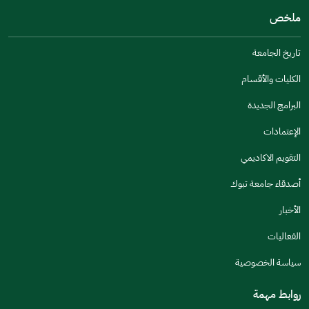
ملخص
مكتوبة بشكل جيد
الإجابات كانت مرتبطة
تاريخ الجامعة
تصميمه يجعله سهل القراءة
الكليات والأقسام
أخرى
البرامج الجديدة
كانت مفيدة
الإعتمادات
جنس
التقويم الاكاديمي
ذكر
انثى
أصدقاء جامعة تبوك
الأخبار
الفعاليات
اخبرنا عن تجربتك في هذه الخدمة
سياسة الخصوصية
روابط مهمة