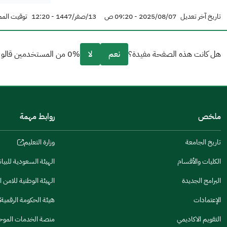
تاريخ آخر تعديل
2025/08/07 - 09:20 ص
13/صفر/1447 - 12:20
توقيت المم
هل كانت هذه الصفحة مفيدة؟
نعم
لا
0% من المستخدمين قالو نعم من 0 تعليقا.
من فضلك أخبرنا بالسبب
(يمكنك اختيار خيارات متعددة)
ملخص
روابط مهمة
مكتوبة بشكل جيد
الإجابات كانت مرتبطة
تاريخ الجامعة
وزارة التعليم
(opens
in
تصميمه يجعله سهل القراءة
الكليات والأقسام
الهيئة السعودية للبيا
(opens
a
in
البرامج الجديدة
الهيئة الوطنية للامن ا
أخرى
new
(opens
a
window)
in
الإعتمادات
هيئة الحكومة الرقمية
كانت مفيدة
new
(opens
a
window)
in
التقويم الاكاديمي
منصة الخدمات الموح
new
(opens
(opens
جنس