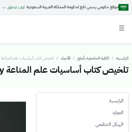
موقع حكومي رسمي تابع لحكومة المملكة العربية السعودية
كيف تتحقق
Toggle
Toggle
secondary
main
menu
menu
الرئيسية
الكلية الجامعية بأملج
الأحياء
تلخيص كتاب أساسيات علم المناعة Basic) Immunology )
تلخيص كتاب أساسيات علم المناعة Basic) Immunology )
الرئيسية
الصورة
الموارد
الهيكل التنظيمي