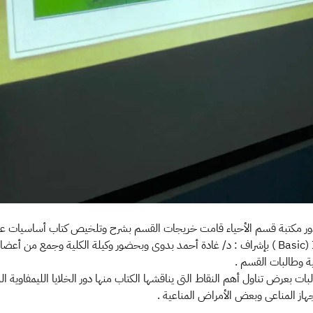
دور مكتبة قسم الأحياء قامت خريجات القسم بشرح وتلخيص كتاب أساسيات عل
Basic) Immunology ) بإشراف : د/ غادة أحمد بدوى وبحضور وكيلة الكلية وجمع من أ
ة وطالبات القسم .
ت بعرض تناول أهم النقاط التى يناقشها الكتاب منها دور الخلايا الليمفاوية البائ
از المناعى وبعض الأمراض المناعية . ​