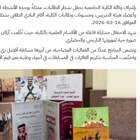
بإشراف وكالة الكلية الجامعية بحقل بشطر الطالبات، ممثلةً بوحدة الأنشطة ا
وأعضاء هيئة التدريس، ومنسوبات وطالبات الكلية، أقام النادي الطلابي بشطر ا
الموافق 16-02-2026.
شهد الاحتفال مشاركة فاعلة من الأقسام العلمية بالكلية، حيث نُظّمت أركان 
صورة حية لموروثها التاريخي والحضاري.
وتضمن البرنامج عددًا من الفعاليات المصاحبة، من أبرزها مسابقة أفضل زي 
واختُتمت المناسبة بتكريم الفائزات في المسابقات، في أجواء وطنية تعزز قيم الانت
الصورة