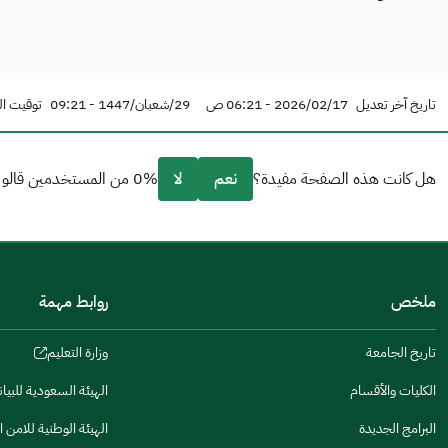
تاريخ آخر تعديل
2026/02/17 - 06:21 ص
29/شعبان/1447 - 09:21
توقيت ال
هل كانت هذه الصفحة مفيدة؟
نعم
لا
0% من المستخدمين قالو نعم من 0 تعليقا.
من فضلك أخبرنا بالسبب
(يمكنك اختيار خيارات متعددة)
ملخص
روابط مهمة
مكتوبة بشكل جيد
الإجابات كانت مرتبطة
تاريخ الجامعة
وزارة التعليم
(opens
in
تصميمه يجعله سهل القراءة
الكليات والأقسام
الهيئة السعودية للبيا
(opens
a
in
البرامج الجديدة
الهيئة الوطنية للامن ا
أخرى
new
(opens