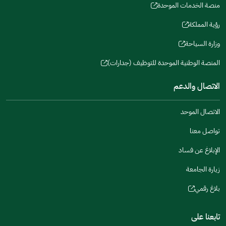
window)
in
منصة الخدمات الموحدة
new
(opens
a
window)
in
رؤية المملكة
new
(opens
a
window)
in
وزارة السياحة
new
(opens
a
window)
in
المنصة الوطنية الموحدة للتوظيف (جدارات)
new
(opens
a
window)
in
الاتصال والدعم
new
a
window)
new
الاتصال الموحد
window)
تواصل معنا
الإبلاغ عن فساد
زيارة الجامعة
بلاغ رقمي
(opens
in
تابعنا على
a