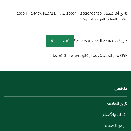
تاريخ آخر تعديل
2026/03/30 - 10:04 ص
11/شوال/1447 - 13:04
توقيت المملكة العربية السعودية
هل كانت هذه الصفحة مفيدة؟
نعم
لا
0% من المستخدمين قالو نعم من 0 تعليقا.
من فضلك أخبرنا بالسبب
(يمكنك اختيار خيارات متعددة)
ملخص
مكتوبة بشكل جيد
الإجابات كانت مرتبطة
تاريخ الجامعة
تصميمه يجعله سهل القراءة
الكليات والأقسام
أخرى
البرامج الجديدة