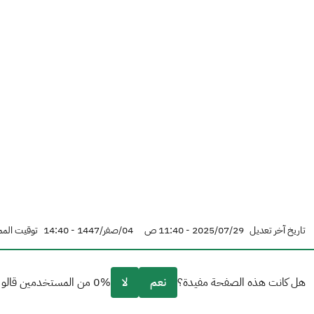
تاريخ آخر تعديل
2025/07/29 - 11:40 ص
04/صفر/1447 - 14:40
توقيت المم
هل كانت هذه الصفحة مفيدة؟
نعم
لا
0% من المستخدمين قالو نعم من 0 تعليقا.